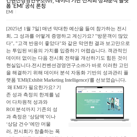
컨벤션경영연구소㈜, 데이터 기반 전시회 성과분석 플랫
폼 'EMI' 공식 론칭
EMI
[2025
년
1
월
7
일]
매년 막대한 예산을 들여 참가하는 전시
회
,
그 성과를 어떻게 증명하고 계신가요
? "
방문객이 많았
다
", "
고객 반응이 좋았다
"
와 같은 막연한 결과 보고만으로
는 투입된 비용의 가치를 입증하기 어렵습니다
.
객관적인
데이터 없이는 다음 전시회 전략을 개선하기도 힘든 것이
현실입니다
.
전시컨벤션경영연구소㈜가 바로 이러한 고민
을 해결하기 위해 데이터 분석 자동화 기반의 성과관리 플
랫폼
'EMI(Exhibit Marketing Intelligence)'
를 선보였습니다
.
왜
EMI
가 필요한가요
?
기
존 성과 측정의 한계를 넘
어 다차원적 성과와
ROI
분석까지
기존의 성
과 측정은
‘
상담액
’
이나
‘
상담 건수
’
에만 머물
러
,
전시회가 창출하는 폭