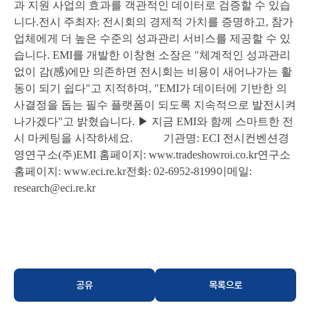
과 지원 사업의 효과를 객관적인 데이터로 검증할 수 있습
니다
.
전시 주최자
:
전시회의 경제적 가치를 증명하고
,
참가
업체에게 더 높은 수준의 성과관리 서비스를 제공할 수 있
습니다
.
EMI
를 개발한 이창현 소장은
"
체계적인 성과관리
없이 감
(
感
)
에만 의존하면 전시회는 비용이 새어나가는 활
동이 되기 쉽다
"
고 지적하며
, "EMI
가 데이터에 기반한 의
사결정을 돕는 필수 플랫폼이 되도록 지속적으로 발전시켜
나가겠다
"
고 밝혔습니다
.
▶
지금
EMI
와 함께 스마트한 전
시 마케팅을 시작하세요
.
기관명
:
ECI
전시컨벤션경
영연구소
(
주
)
EMI
홈페이지
:
www.tradeshowroi.co.kr
연구소
홈페이지
:
www.eci.re.kr
전화
:
02-6952-8199
이메일
:
research@eci.re.kr
공유
목록으로