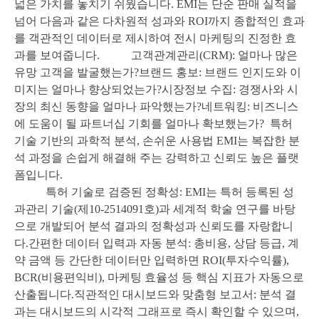
넓은 가치를 놓치기 쉬웠습니다
. EMI
는 단순 판매 실적을
넘어 다음과 같은 다차원적 성과와
ROI
까지 종합적인 효과
를 객관적인 데이터로 제시하여 전시 마케팅의 진정한 효
과를 보여줍니다
.
고객관계관리
(CRM):
얼마나 많은
유망 고객을 발굴했는가
?
브랜드 홍보
:
브랜드 인지도와 이
미지는 얼마나 향상되었는가
?
시장정보 수집
:
경쟁사와 시
장의 최신 동향을 얼마나 파악했는가
?
네트워킹
:
비즈니스
에 도움이 될 파트너십 기회를 얼마나 확보했는가
?
특허
기술 기반의 과학적 분석
,
손쉬운 사용법
EMI
는 복잡한 분
석 과정을 손쉽게 해결해 주는 강력하고 신뢰도 높은 플랫
폼입니다
.
특허 기술로 검증된 정확성
:
EMI
는 특허 등록된 성
과관리 기술
(
제
10-2514091
호
)
과 세계적 학술 연구를 바탕
으로 개발되어 분석 결과의 정확성과 신뢰도를 자랑합니
다
.
간편한 데이터 입력과 자동 분석
:
총비용
,
상담 등급
,
계
약 금액 등 간단한 데이터만 입력하면
ROI(
투자수익률
),
BCR(
비용편익비
),
마케팅 효율성 등 핵심 지표가 자동으로
산출됩니다
.
직관적인 대시보드와 맞춤형 보고서
:
분석 결
과는 대시보드의 시각적 그래프로 즉시 확인할 수 있으며
,